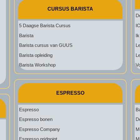
CURSUS BARISTA
De
5 Daagse Barista Cursus
IC
Barista
Ik
Barista cursus van GUUS
L
Barista opleiding
L
Barista Workshop
Vo
ESPRESSO
Espresso
Ba
Espresso bonen
D
Espresso Company
Mo
Espresso gridpoint
M