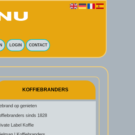
N
LOGIN
CONTACT
KOFFIEBRANDERS
ebrand op genieten
ffiebranders sinds 1828
ivate Label Koffie
ielman | Koffiebranders