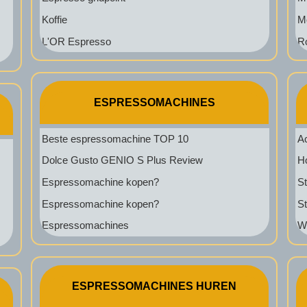
Koffie
Mo
L'OR Espresso
Ro
ESPRESSOMACHINES
Beste espressomachine TOP 10
A
Dolce Gusto GENIO S Plus Review
H
Espressomachine kopen?
S
Espressomachine kopen?
S
Espressomachines
W
ESPRESSOMACHINES HUREN