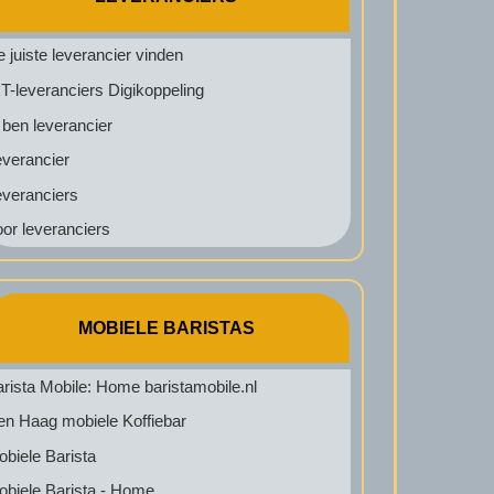
 juiste leverancier vinden
T-leveranciers Digikoppeling
 ben leverancier
everancier
everanciers
or leveranciers
MOBIELE BARISTAS
rista Mobile: Home baristamobile.nl
en Haag mobiele Koffiebar
biele Barista
obiele Barista - Home