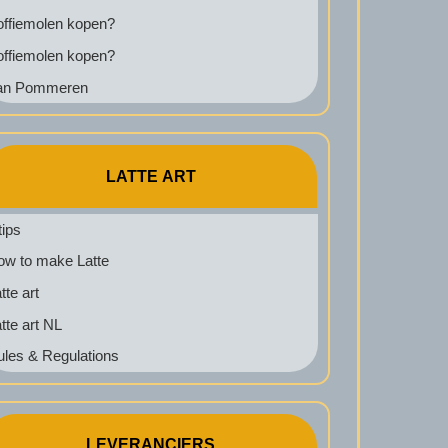
offiemolen kopen?
offiemolen kopen?
an Pommeren
LATTE ART
tips
ow to make Latte
tte art
tte art NL
ules & Regulations
LEVERANCIERS