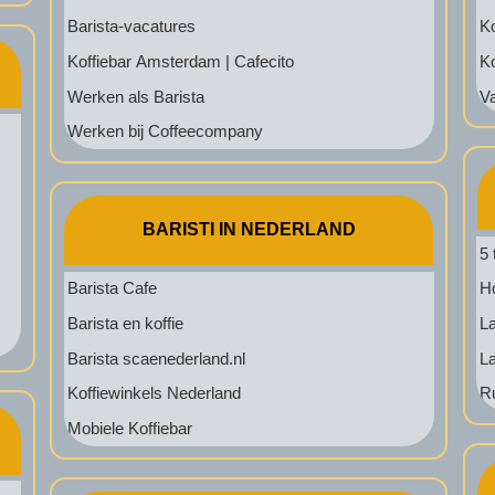
Barista-vacatures
K
Koffiebar Amsterdam | Cafecito
K
Werken als Barista
V
Werken bij Coffeecompany
BARISTI IN NEDERLAND
5 
Barista Cafe
H
Barista en koffie
La
Barista scaenederland.nl
La
Koffiewinkels Nederland
R
Mobiele Koffiebar