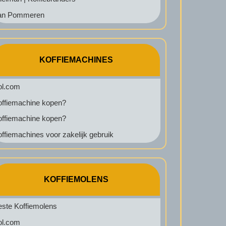
an Pommeren
KOFFIEMACHINES
ol.com
offiemachine kopen?
offiemachine kopen?
ffiemachines voor zakelijk gebruik
KOFFIEMOLENS
este Koffiemolens
ol.com