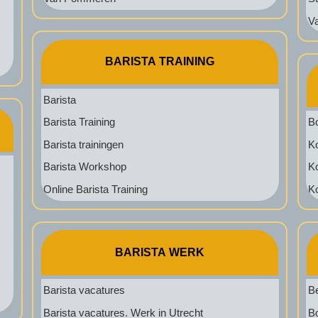
V
BARISTA TRAINING
Barista
Barista Training
B
Barista trainingen
K
Barista Workshop
K
Online Barista Training
Ko
BARISTA WERK
Barista vacatures
B
Barista vacatures. Werk in Utrecht
B