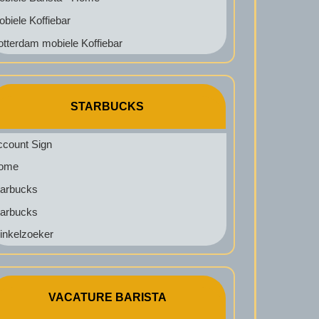
biele Koffiebar
tterdam mobiele Koffiebar
STARBUCKS
ccount Sign
ome
tarbucks
tarbucks
inkelzoeker
VACATURE BARISTA