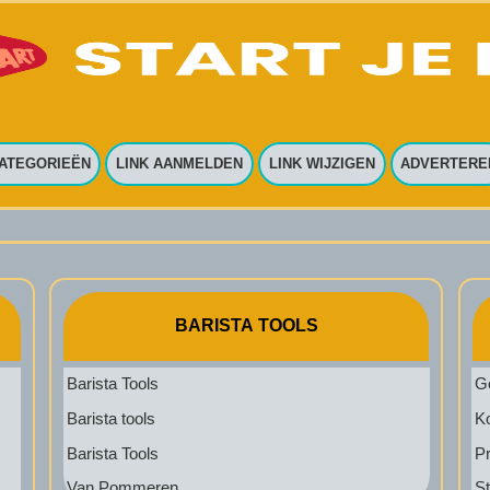
ATEGORIEËN
LINK AANMELDEN
LINK WIJZIGEN
ADVERTERE
BARISTA TOOLS
Barista Tools
G
Barista tools
Ko
Barista Tools
Pr
Van Pommeren
St